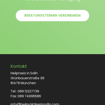
BERATUNGSTERMIN VEREINBAREN
Kontakt
Heilpraxis in Solln
Grünbauerstraße 36
81479 München
Tel.:
089 12227739
Fax: 089 74995586
info@heilpraktikerinsolln.com