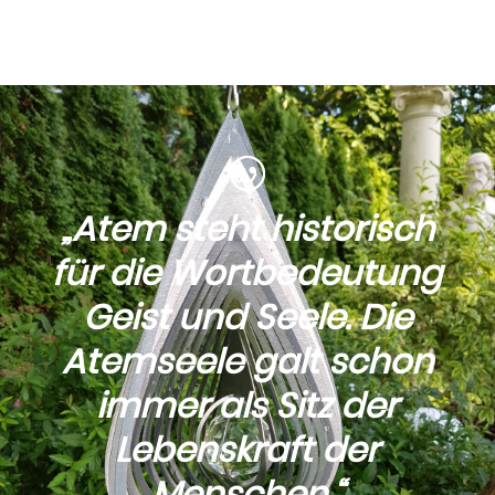
„Atem steht historisch
für die Wortbedeutung
Geist und Seele. Die
Atemseele galt schon
immer als Sitz der
Lebenskraft der
Menschen.“