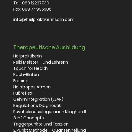
Tel.:
089 12227739
Fax: 089 74995586
info@heilpraktikerinsolln.com
Therapeutische Ausbildung
Heilpraktikerin
Reiki Meister – und Lehrerin
Touch for Health
Bach-Blüten
Freeing
Holotropes Atmen
Fußreflex
Gehirnintegration (LEAP)
Regulations Diagnostik
Psychokinesiologie nach Klinghardt
3 in 1 Concepts
Triggerpunkte und Faszien
2 Punkt Methode – Quantenheilung