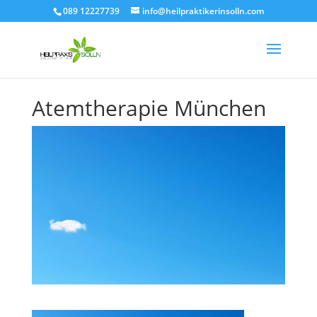
089 12227739
info@heilpraktikerinsolln.com
Atemtherapie München