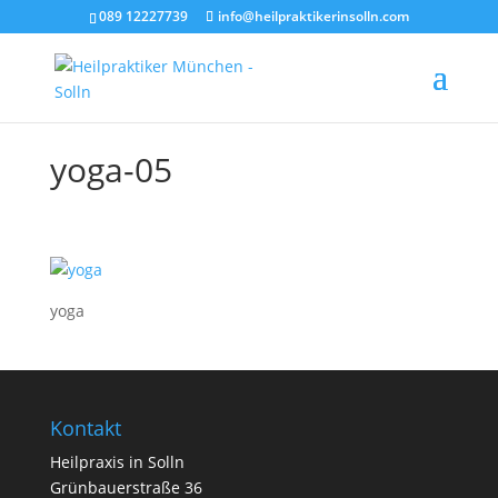
089 12227739
info@heilpraktikerinsolln.com
yoga-05
yoga
Kontakt
Heilpraxis in Solln
Grünbauerstraße 36