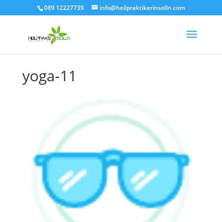
089 12227739
info@heilpraktikerinsolln.com
yoga-11